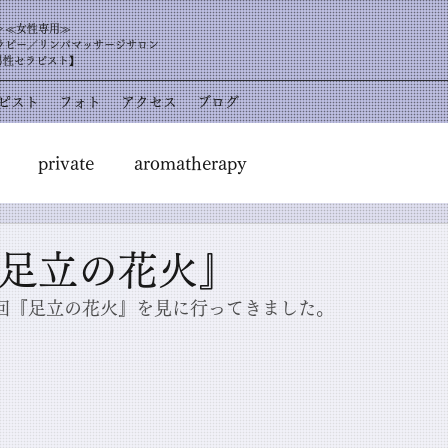
＞≪女性専用≫
ラピー／リンパマッサージサロン
男性セラピスト】
ピスト
フォト
アクセス
ブログ
private
aromatherapy
『足立の花火』
45回『足立の花火』を見に行ってきました。