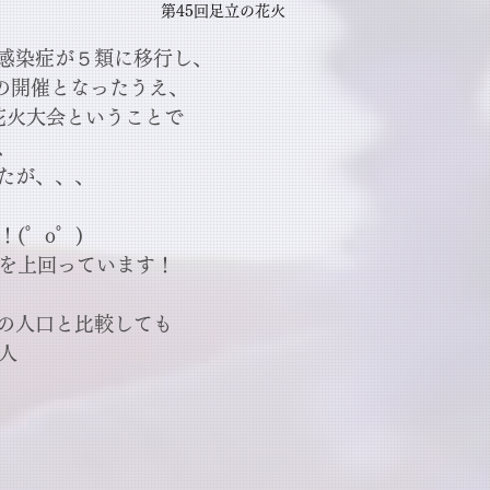
第45回足立の花火
感染症が５類に移行し、
りの開催となったうえ、
花火大会ということで
、
たが、、、
！(゜o゜)
人を上回っています！
の人口と比較しても
人