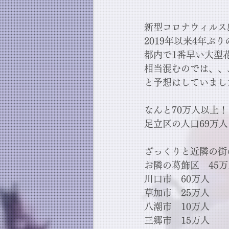
新型コロナウィルス
2019年以来4年ぶ
都内で1番早い大型
相当混むのでは、、
と予想はしていまし
なんと70万人以上！
足立区の人口69万
ざっくりと近隣の街
お隣の葛飾区　45万
川口市　60万人
草加市　25万人
八潮市　10万人
三郷市　15万人