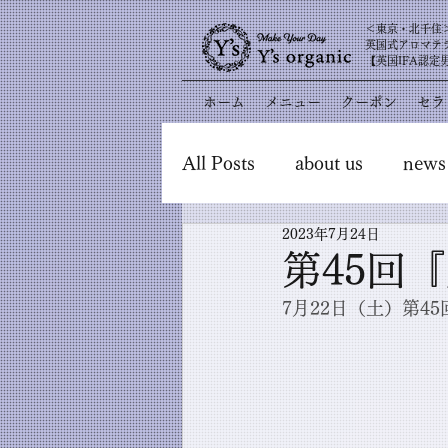
​＜東京・北千住
英国式アロマテ
【英国IFA認定
ホーム
メニュー
クーポン
セラ
All Posts
about us
news
2023年7月24日
第45回
7月22日（土）第