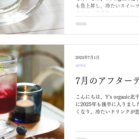
も急上昇し、冷たいスイー
今日は、北千住のマルイと
な“夏のスイーツ”を3つご紹介します。 
買い物ついでに、ちょっと
かりですよ(^^) ◆1．日
千住マルイ） ◆2．ドルフ
ニックフルーツウォーター
2025年7月1日
千住マルイ） ◆3．菓匠 
news
（ルミネ北千住） 北千住には、季節を楽しめる美味しい
ものが本当にたくさんありますね！ ちょっ
7月のアフター
や、自分へのご褒美に、ぜ
い。
こんにちは、Y's organic
に2025年も後半に入りまし
くなり、冷たいドリンクが
した。 6月のアフターティ
ジンジャー」が予想以上の人
了してしまいました！(゜o゜