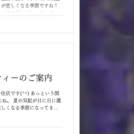
ツが恋しくなる季節ですね！
ルミネで見つけた、涼しげ
施術の帰り道やお
立ち寄ってみたくなるものば
本橋屋長兵衛「金魚すくい」（北
ィン「イッツフルーツ オーガ
アイスバー（レッド）」（北
清閑院「抹茶葛水ようかん」
とした手土産
ティーのご案内
ひチェックしてみてくださ
北千住店です(^^) あっという間
たね。 夏の気配が日に日に濃
恋しくなる季節になってきま
ーでは、「グリーンアップルと
気で、 なんと月の前半で終
) そして7月 昨年ご好評いた