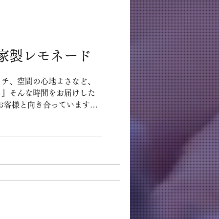
家製レモネード
ッチ、空間の心地よさなど、
る』そんな時間をお届けした
ティーの一杯にも、 少し
す。 8月のアフター
スボム、化粧水など コス
をお出
)