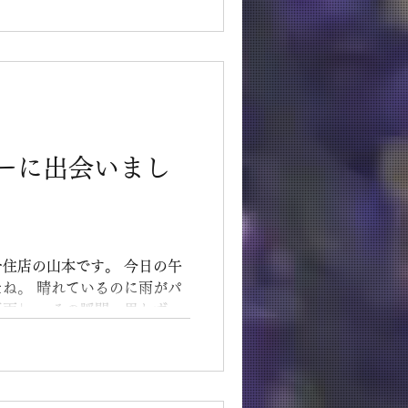
が今年も登場です！
ーに出会いまし
c北千住店の山本です。 今日の午
ね。 晴れているのに雨がパ
雨」。 その瞬間、思わず
待して、東の空を見上げてみ
。虹です。...