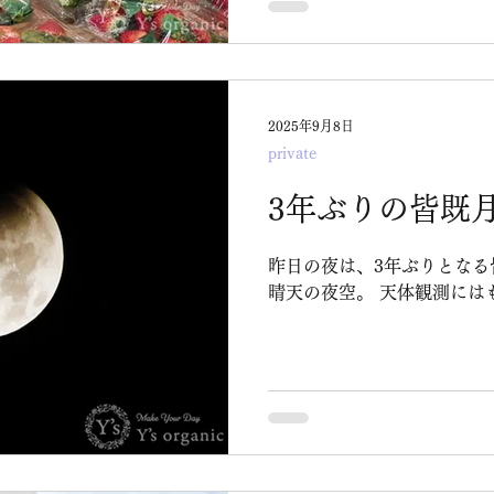
い日」と考えられているそうです！ 冬至の
に入る習慣がありますね。 
油をご用意しました！
2025年9月8日
private
3年ぶりの皆既
昨日の夜は、3年ぶりとなる皆既月
晴天の夜空。 天体