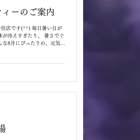
ティーのご案内
す(^^) 毎日暑い日が
ーを3種類ご用意しました
場