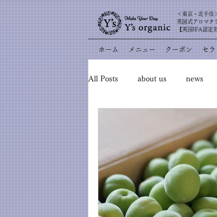
​＜東京・北千住
英国式アロマテ
【英国IFA認定
ホーム
メニュー
クーポン
セラ
All Posts
about us
news