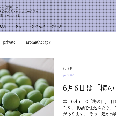
＞≪女性専用≫
ラピー／リンパマッサージサロン
男性セラピスト】
ピスト
フォト
アクセス
ブログ
private
aromatherapy
6月6日
private
6月6日は「梅の
本日6月6日は「梅の日」 
たり、 梅酒を仕込んだり、
があります。 その一連の作業は「梅しごと」と呼ばれて