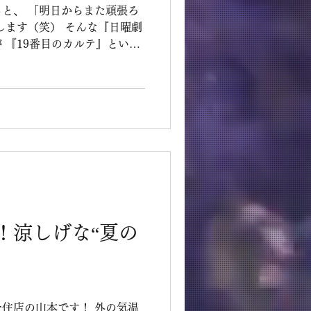
また頑張ろ
いう
“人を診る”というテーマを描
晃（とくしげ・あきら）が言
は病気じゃなくて『人』を診
！涼しげな“夏の
c北千住店の山本です！ 外の気温