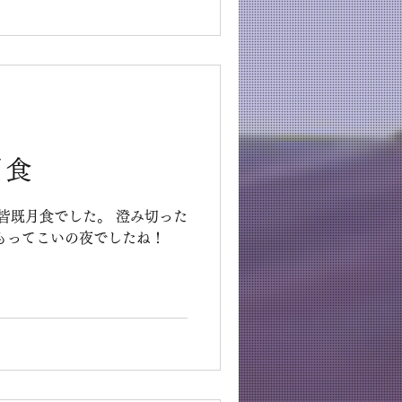
日には柚子湯
当店でも期間限定で柚子の精
月食
食でした。 澄み切った
観測にはもってこいの夜でしたね！