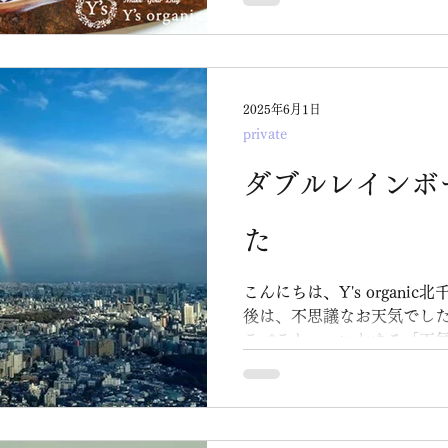
だいたハーブコーディアル
2025年6月1日
private
ダブルレインボ
た
こんにちは、Y's organi
後は、不思議なお天気でした
ラパラと――いわゆる「天気
「これはもしや…？」と期
ると、 やっぱり出ていました