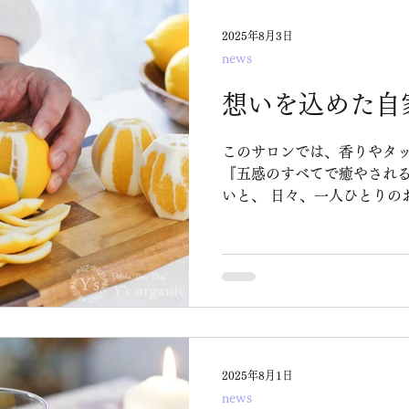
2025年8月3日
news
想いを込めた自
このサロンでは、香りやタ
『五感のすべてで癒やされ
いと、 日々、一人ひとりのお客様と向き合っています。
だからこそ、施術後のアフター
だけ「特別」を込めたいと思っていま
ティーのひとつ、 ◆自家製オーガニックレモネード これ
までアロマを使用した石鹸やバ
メは色々と作ってきましたが、 自家製のドリンク
しするのは今回が初めて(^^
2025年8月1日
news