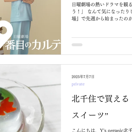
日曜劇場の熱いドラマを観ると、 「明日から
う！」 なんて気になったりします（笑） そんな『日曜劇
場』で先週から始まったのが 『19番目のカルテ』と
ドラマ。 ドラマの詳細は省略しますが、、、 「患者と誠
実に向かい合う姿を通して、
く医療ドラマ」 だそうです。 第1話で、主演の松本潤さ
ん演じる総合診療医・徳重
っていました。 「その人の生きた課程を知らなければ診
断は付けられない。僕たち
てるんだから。」
2025年7月7日
private
北千住で買える
スイーツ”
こんにちは、Y's organi