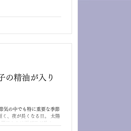
い出しながら、 私もさっそく
子の精油が入り
四節気の中でも特に重要な季節
短く、夜が長くなる日。 太陽
、翌日からは再び日が長くな
運気が上昇に転じる縁起の良