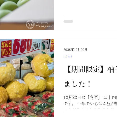
います。 一緒に暮らしていたおばあちゃんが、 毎年、梅
酒を作ってたな～ なんて思
「梅しごと」
2025年12月20日
news
【期間限定】柚
ました！
12月22日は「冬至」 二十
です。 一年でいちばん昼が
の力が最も弱まる日ですが
っていくため、 古くから「