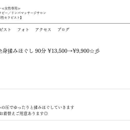
＞≪女性専用≫
ラピー／リンパマッサージサロン
男性セラピスト】
ピスト
フォト
アクセス
ブログ
揉みほぐし 90分 ¥13,500→¥9,900☆彡
みの圧でゆったりと揉みほぐしていきます
♪お着替えご用意あります◎