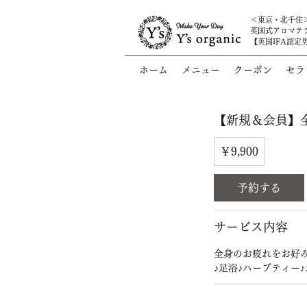
​＜東京・北千住
英国式アロマテ
【英国IFA認定
ホーム
メニュー
クーポン
セラ
【新規＆会員】全身
9,900
円
￥9,900
予約する
サービス内容
全身のお疲れをお好
♪足浴♪ハーブティー