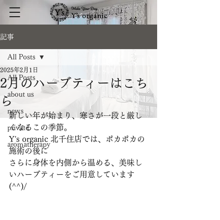
記事
All Posts
2025年2月1日
All Posts
2月のハーブティーはこち
about us
ら
news
新しい年が始まり、寒さが一段と厳し
くなるこの季節。
private
Y's organic 北千住店では、ポカポカの
aromatherapy
施術の後に
さらに身体を内側から温める、美味し
いハーブティーをご用意しています
(^^)/