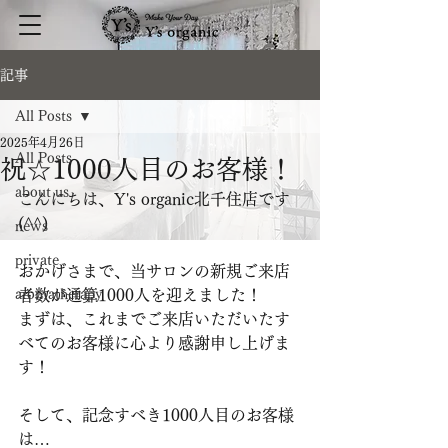
記事
All Posts
2025年4月26日
All Posts
祝☆1000人目のお客様！
about us
こんにちは、Y's organic北千住店です
(^^)
news
private
おかげさまで、当サロンの新規ご来店
aromatherapy
者数が通算1000人を迎えました！
まずは、これまでご来店いただいたす
べてのお客様に心より感謝申し上げま
す！
そして、記念すべき1000人目のお客様
は…