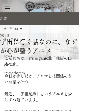
記事
All Posts
5月9日
All Posts
宇宙に行く話なのに、なぜ
about us
か心が整うアニメ
news
こんにちは、Y's organic北千住店の山
本です。
private
aromatherapy
今日は少しだけ、アロマとは関係のな
いお話を(^^)
最近、「宇宙兄弟」というアニメを少
しずつ観ています。