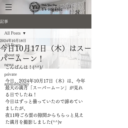
記事
All Posts
2024年10月18日
All Posts
今日10月17日（木）はスー
about us
パームーン！
news
こんばんは！(^^)/
private
今日、2024年10月17日（木）は、今年
aromatherapy
最大の満月「スーパームーン」が見れ
る日でしたね！
今日はずっと曇っていたので諦めてい
ましたが、
夜11時ごろ雲の隙間からちらっと見え
た満月を撮影しました(^^)v