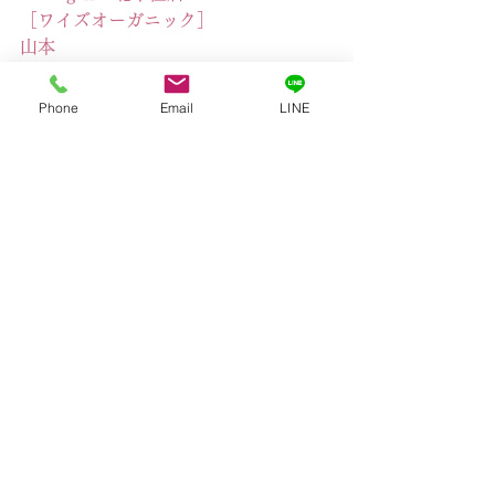
［ワイズオーガニック］
山本
＜北千住アロマテラピー専門店＞
＜北千住リンパマッサージ専門店＞
Phone
Email
LINE
----------------------------------------
private
すべて表示
最新記事